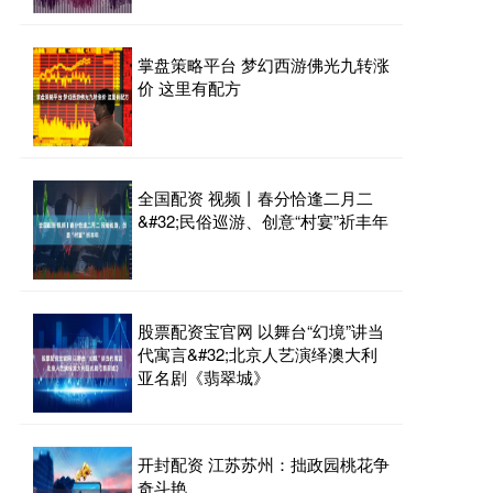
掌盘策略平台 梦幻西游佛光九转涨
价 这里有配方
全国配资 视频丨春分恰逢二月二
&#32;民俗巡游、创意“村宴”祈丰年
股票配资宝官网 以舞台“幻境”讲当
代寓言&#32;北京人艺演绎澳大利
亚名剧《翡翠城》
开封配资 江苏苏州：拙政园桃花争
奇斗艳