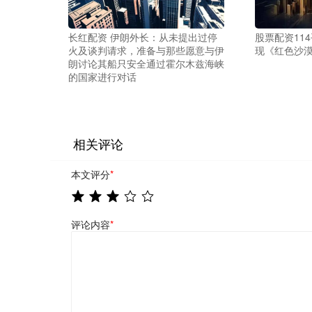
长红配资 伊朗外长：从未提出过停
股票配资11
火及谈判请求，准备与那些愿意与伊
现《红色沙漠
朗讨论其船只安全通过霍尔木兹海峡
的国家进行对话
相关评论
本文评分
*
评论内容
*