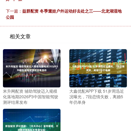
下一篇：
益群配资 冬季遛娃户外运动好去处之三——北龙湖湿地
公园
相关文章
米升网配资 辅助驾驶迈入规模
大鑫优配APP下载 51岁周迅近
化落地期2026P3中国智能驾驶
况曝光，7段恋情失败，离婚5
测评结果发布
年仍单身