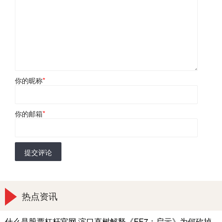
你的昵称
*
你的邮箱
*
提交评论
热点资讯
什么是股票杠杆官网 滨口直树解释《FF7：启示》为何砍掉