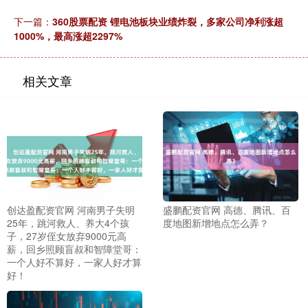
下一篇：
360股票配资 锂电池板块业绩炸裂，多家公司净利涨超
1000%，最高涨超2297%
相关文章
创达盈配资官网 河南男子失明
盛鹏配资官网 高德、腾讯、百
25年，跳河救人、养大4个孩
度地图新增地点怎么弄？
子，27岁侄女放弃9000元高
薪，回乡照顾盲叔和智障堂哥：
一个人好不算好，一家人好才算
好！