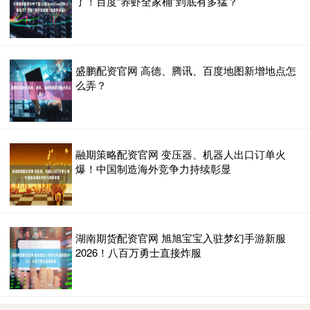
了！百度“养虾全家桶”到底有多猛？
盛鹏配资官网 高德、腾讯、百度地图新增地点怎
么弄？
融期策略配资官网 变压器、机器人出口订单火
爆！中国制造海外竞争力持续彰显
湖南期货配资官网 旭旭宝宝入驻梦幻手游新服
2026！八百万勇士直接炸服