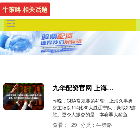
牛策略 相关话题
九华配资官网 上海男篮时隔24年再获主场全胜佳绩，但外援伤病和状态让人有些担心
昨晚，CBA常规赛第41轮，上海久事男
篮主场以114比80大胜辽宁队，豪取22连
胜。更令人振奋的是，本赛季大鲨鱼主
场21战全胜，这是自2001-2002夺冠赛
查看：
129
分类：
牛策略
季....