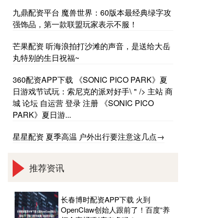
九鼎配资平台 魔兽世界：60版本最经典绿字攻
强饰品，第一款联盟玩家表示不服！
芒果配资 听海浪拍打沙滩的声音，是送给大岳
丸特别的生日祝福~
360配资APP下载 《SONIC PICO PARK》夏
日游戏节试玩：索尼克的派对好手\＂/> 主站 商
城 论坛 自运营 登录 注册 《SONIC PICO
PARK》夏日游...
星星配资 夏季高温 户外出行要注意这几点→
推荐资讯
长春博时配资APP下载 火到
OpenClaw创始人跟前了！百度“养