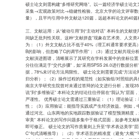
硕士论文则需构建“多维研究网络”。以一篇经济学硕士论
采集→宏观政策对比→稳健性检验。北京大学的论文评审数据
量），且平均引用中外文献达120篇，远超本科论文的40篇
三、文献运用：从“被动引用”到“主动对话” 本科生的文
间缺乏批判性关联。这种“文献拼盘”现象在艺术类、人文类
为：（1）外文文献占比不低于40%（理工科通常要求更高
B的影响，但忽略了C的调节作用”；（3）通过文献共现
文献演进图谱，清晰展示了其研究在学科发展中的坐标位置。
分往往满足于“交代步骤”，如“采用SPSS 26.0进行数据
据，78%未讨论方法局限性。 硕士论文则需要完成“方法
归分析）；（2）操作过程的规范性（如实验组/对照组的具体匹
南京大学研究生院曾对未通过答辩的论文进行分析，发现35
说”到“多维验证” 本科论文的结论往往停留在“我认为”层
严谨性。 优秀硕士论文需通过三重验证：（1）理论验证
性；（3）应用验证：能指导实践或产生经济效益。例如，
通过河北、山东两地的实地跟踪数据验证了模型预测精度，最
审美” 本科论文的写作问题多集中于格式层面，如参考文献
即可修正。 硕士论文的写作质量则上升至“学术表达美学”
C”句式清晰推导）；（2）学术语言的精准度（避免“大概”