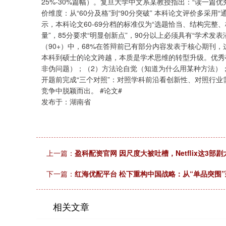
25%-30%篇幅）。复旦大学中文系某教授指出：“读一篇
价维度：从“60分及格”到“90分突破” 本科论文评价多采
示，本科论文60-69分档的标准仅为“选题恰当、结构完整、
量”，85分要求“明显创新点”，90分以上必须具有“学术发
（90+）中，68%在答辩前已有部分内容发表于核心期刊，
本科到硕士的论文跨越，本质是学术思维的转型升级。优秀
非伪问题）；（2）方法论自觉（知道为什么用某种方法）
开题前完成“三个对照”：对照学科前沿看创新性、对照行
竞争中脱颖而出。 #论文#
发布于：湖南省
上一篇：
盈科配资官网 因尺度大被吐槽，Netflix这3部
下一篇：
红海优配平台 松下重构中国战略：从“单品突围”
相关文章