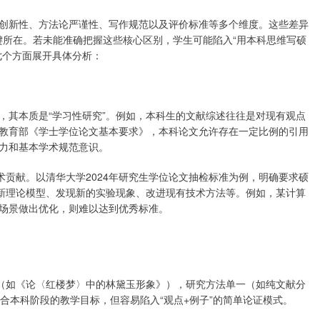
创新性、方法论严谨性、写作规范以及评价标准等多个维度。这些差异
关键所在。若未能准确把握这些核心区别，学生可能陷入“用本科思维写硕
七个方面展开具体分析：
，其本质是“学习性研究”。例如，本科生的文献综述往往是对现有观点
教育部《学士学位论文基本要求》，本科论文允许存在一定比例的引用
能力和基本学术规范意识。
术贡献。以清华大学2024年研究生学位论文抽检标准为例，明确要求硕
出新理论模型、发现新的实验现象、改进现有技术方法等。例如，某计算
场景做出优化，则难以达到优秀标准。
窄（如《论〈红楼梦〉中的林黛玉形象》），研究方法单一（如纯文献分
合本科阶段的教学目标，但容易陷入“观点+例子”的简单论证模式。