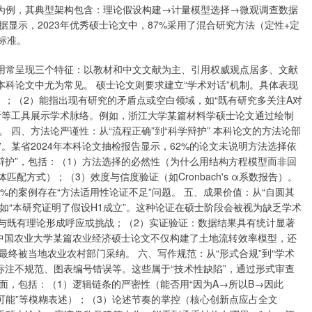
文为例，其典型架构包含：理论假设构建→计量模型选择→微观调查数据
显示，2023年优秀硕士论文中，87%采用了混合研究方法（定性+定
标准。
献使用常呈现三个特征：以教材和中文文献为主、引用权威观点居多、文献
本科论文中尤为常见。 硕士论文则要求建立“学术对话”机制。具体表现
）；（2）能指出现有研究的矛盾点或空白领域，如“既有研究多关注A对
分析等工具展示学术脉络。例如，浙江大学某篇材料学硕士论文通过绘制
 四、方法论严谨性：从“流程正确”到“科学辩护” 本科论文的方法论部
分析”。某省2024年本科论文抽检报告显示，62%的论文未说明方法选择依
论辩护”，包括：（1）方法选择的必然性（为什么用结构方程模型而非回
配方式）；（3）效度与信度验证（如Cronbach's α系数报告）。
%的案例存在“方法适用性论证不足”问题。 五、成果价值：从“自圆其
面，如“本研究证明了假设H1成立”。这种论证在硕士阶段会被视为缺乏学术
：与既有理论形成呼应或挑战；（2）实证验证：数据结果具有统计显著
中国农业大学某篇农业经济硕士论文不仅构建了土地流转效率模型，还
终被当地农业农村部门采纳。 六、写作规范：从“形式合规”到“学术
标注不规范、图表编号错误等。这些属于“技术性缺陷”，通过形式审查
层面，包括：（1）逻辑链条的严密性（能否用“因为A→所以B→因此
“可能”等模糊表述）；（3）论述节奏的掌控（核心创新点应占全文