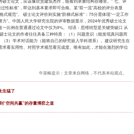
优秀硕士论文，应该像欣赏建筑杰作，能看到承重结构在哪里。” 七、评
用“通过性标准”，即达到基本要求即可合格。某“双一流”高校的评分表显
格式规范”。 硕士论文评价则实施“阶梯式标准”：75分需体现“一定工作
表潜力”。中国人民大学研究生院的评审数据显示，2024年优秀硕士论文
这一比例在普通通过论文中仅为9%。 结语：思维转型是关键突破口 从
硕士论文的作者往往具备三种特质：（1）问题意识（能发现真问题而
；（3）学术对话能力（能将自己的研究嵌入学科谱系）。建议研究生在
业需求看实用性、对照学术规范看完成度。唯有如此，才能在激烈的学位
牛策略提示：文章来自网络，不代表本站观点。
剧太生猛了
到“空间共赢”的存量博弈之道