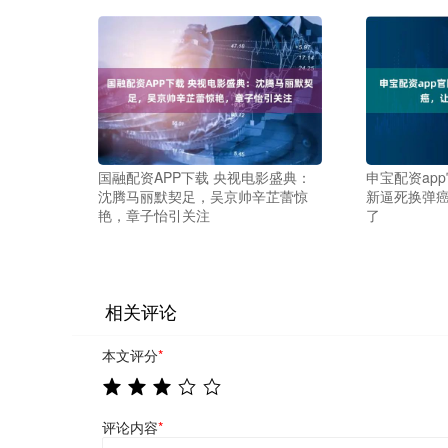
国融配资APP下载 央视电影盛典：
申宝配资ap
沈腾马丽默契足，吴京帅辛芷蕾惊
新逼死换弹
艳，章子怡引关注
了
相关评论
本文评分
*
评论内容
*