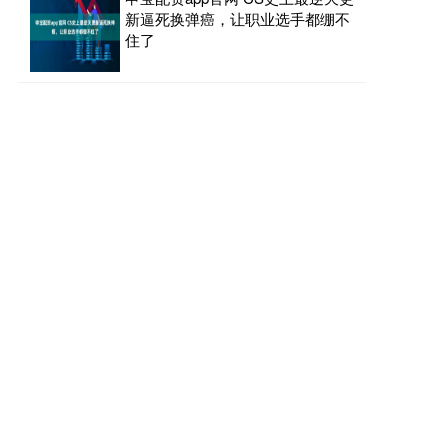
新逼死换弹癌，让职业选手都绷不
住了