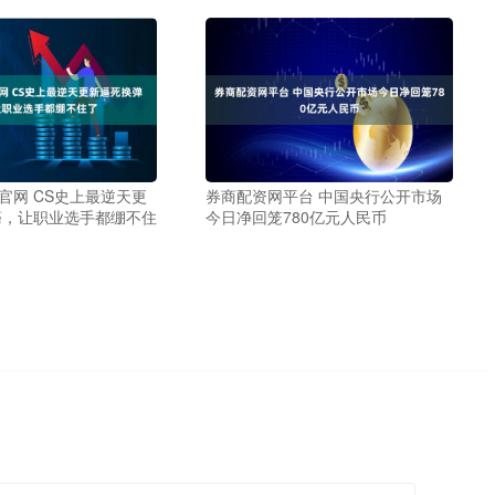
p官网 CS史上最逆天更
券商配资网平台 中国央行公开市场
癌，让职业选手都绷不住
今日净回笼780亿元人民币